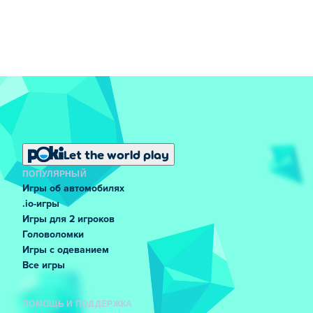
Let the world play
ПОПУЛЯРНЫЙ
Игры об автомобилях
.io-игры
Игры для 2 игроков
Головоломки
Игры с одеванием
Все игры
ПОМОЩЬ И ПОДДЕРЖКА