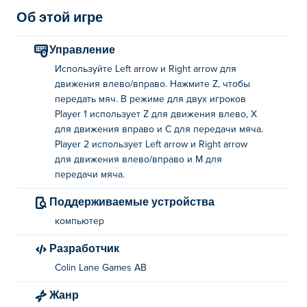
Об этой игре
Управление
Используйте Left arrow и Right arrow для
движения влево/вправо. Нажмите Z, чтобы
передать мяч. В режиме для двух игроков
Player 1 использует Z для движения влево, X
для движения вправо и C для передачи мяча.
Player 2 использует Left arrow и Right arrow
для движения влево/вправо и M для
передачи мяча.
Поддерживаемые устройства
компьютер
Разработчик
Colin Lane Games AB
Жанр