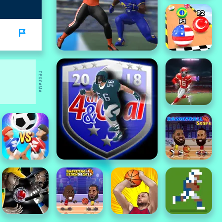
РЕКЛАМА