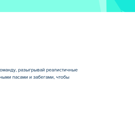
 команду, разыгрывай реалистичные
ными пасами и забегами, чтобы
и Спортивные игры.