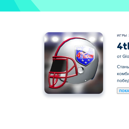
ИГРЫ
4t
от
Gl
Стань
комби
побед
ПОКА
Здесь можно сыграть в 4th and Goal 201