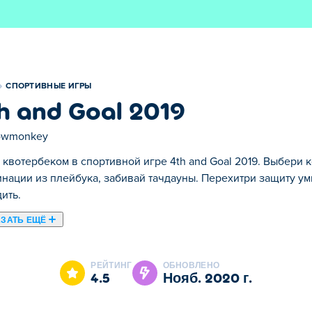
СПОРТИВНЫЕ ИГРЫ
h and Goal 2019
owmonkey
 квотербеком в спортивной игре 4th and Goal 2019. Выбери
нации из плейбука, забивай тачдауны. Перехитри защиту ум
ить.
ЗАТЬ ЕЩЁ
9. 4th and Goal 2019 это одна наших лучших игр из категори
РЕЙТИНГ
ОБНОВЛЕНО
4.5
нояб. 2020 г.