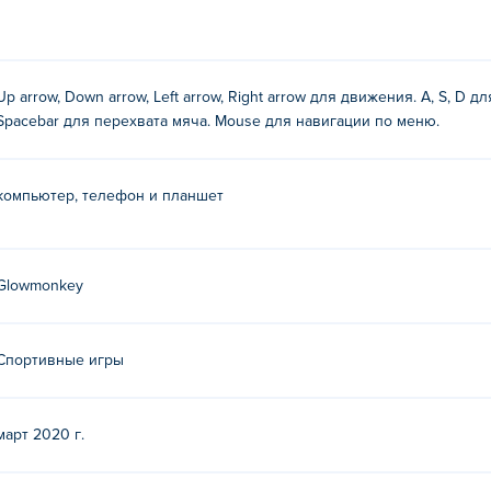
Up arrow, Down arrow, Left arrow, Right arrow для движения. A, S, D 
Spacebar для перехвата мяча. Mouse для навигации по меню.
компьютер, телефон и планшет
Glowmonkey
Спортивные игры
март 2020 г.