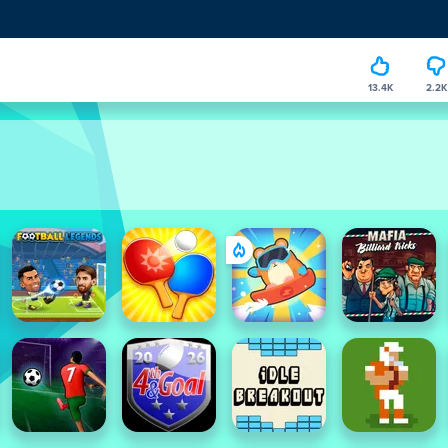
13.4K
2.2K