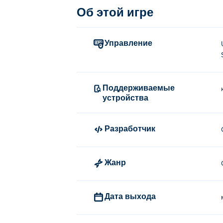
Об этой игре
Управление
Поддерживаемые
устройства
Разработчик
Жанр
Дата выхода