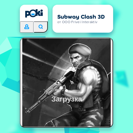
Subway Clash 3D
от OOO Frivei Interaktiv
Загрузка