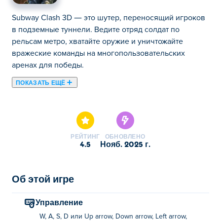
Subway Clash 3D — это шутер, переносящий игроков
в подземные туннели. Ведите отряд солдат по
рельсам метро, хватайте оружие и уничтожайте
вражеские команды на многопользовательских
аренах для победы.
ПОКАЗАТЬ ЕЩЁ
Здесь можно сыграть в Subway Clash 3D. Subway Clash
3D это одна наших лучших игр из категории
Стрелковые игры.
РЕЙТИНГ
ОБНОВЛЕНО
4.5
нояб. 2025 г.
Об этой игре
Управление
W, A, S, D или Up arrow, Down arrow, Left arrow,