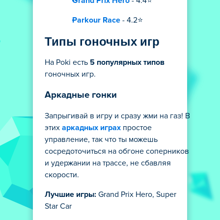
Grand Prix Hero
- 4.4⭐
Parkour Race
- 4.2⭐
Типы гоночных игр
На Poki есть
5 популярных типов
гоночных игр.
Аркадные гонки
Запрыгивай в игру и сразу жми на газ! В
этих
аркадных играх
простое
управление, так что ты можешь
сосредоточиться на обгоне соперников
и удержании на трассе, не сбавляя
скорости.
Лучшие игры:
Grand Prix Hero, Super
Star Car