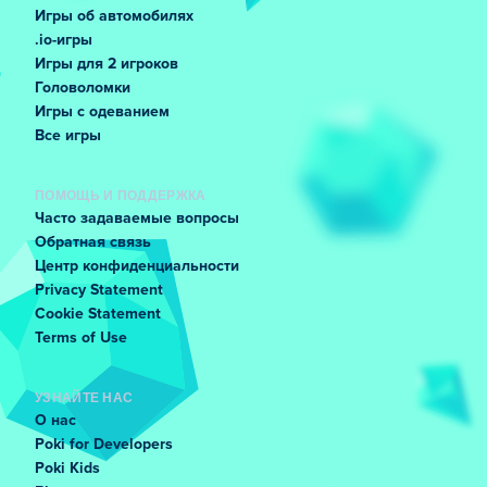
Игры об автомобилях
.io-игры
Игры для 2 игроков
Головоломки
Игры с одеванием
Все игры
ПОМОЩЬ И ПОДДЕРЖКА
Часто задаваемые вопросы
Обратная связь
Центр конфиденциальности
Privacy Statement
Cookie Statement
Terms of Use
УЗНАЙТЕ НАС
О нас
Poki for Developers
Poki Kids