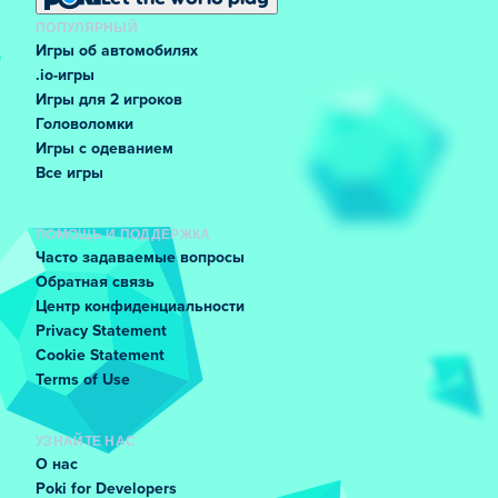
ПОПУЛЯРНЫЙ
Игры об автомобилях
.io-игры
Игры для 2 игроков
Головоломки
Игры с одеванием
Все игры
ПОМОЩЬ И ПОДДЕРЖКА
Часто задаваемые вопросы
Обратная связь
Центр конфиденциальности
Privacy Statement
Cookie Statement
Terms of Use
УЗНАЙТЕ НАС
О нас
Poki for Developers