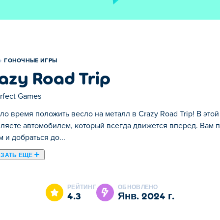
ГОНОЧНЫЕ ИГРЫ
azy Road Trip
rfect Games
о время положить весло на металл в Crazy Road Trip! В это
ляете автомобилем, который всегда движется вперед. Вам п
м и добраться до...
ЗАТЬ ЕЩЁ
 в Crazy Road Trip! В этой игре о скоростном вождении вы
 проехать на нем по разным этапам и добраться до другого
РЕЙТИНГ
ОБНОВЛЕНО
ртных средств, на которых можно ездить — от грузовиков-м
4.3
янв. 2024 г.
себя настоящим экспертом в дрифте, попробуйте экспертный р
ну стену, и игра окончена. Только самые лучшие водители см