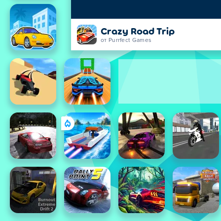
Crazy Road Trip
от Purrfect Games