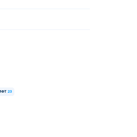
ИФТ
23