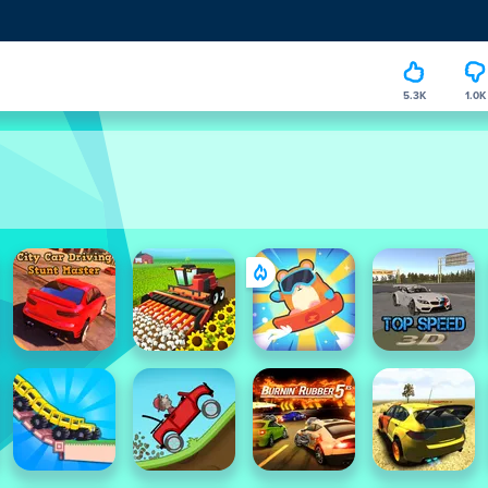
5.3K
1.0K