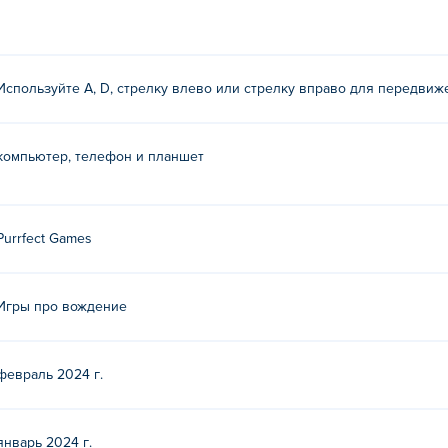
твие»?
Используйте A, D, стрелку влево или стрелку вправо для передвиж
/D или клавиши со стрелками влево и вправо!
вие»?
компьютер, телефон и планшет
ames. Это их первая игра на Poki (Поки)!
rip бесплатно?
Purrfect Games
латно на Poki.
rip на мобильных устройствах и компьютере?
Игры про вождение
пьютере и мобильных устройствах, таких как телефоны и план
февраль 2024 г.
январь 2024 г.