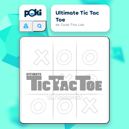
Ultimate Tic Tac
Toe
de Code This Lab
Se încarcă