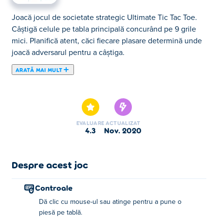
Joacă jocul de societate strategic Ultimate Tic Tac Toe.
Câștigă celule pe tabla principală concurând pe 9 grile
mici. Planifică atent, căci fiecare plasare determină unde
joacă adversarul pentru a câștiga.
ARATĂ MAI MULT
Aici poţi juca Ultimate Tic Tac Toe. Ultimate Tic Tac Toe
face parte din lista de Jocuri de Societate oferite.
EVALUARE
ACTUALIZAT
4.3
nov. 2020
Despre acest joc
Controale
Dă clic cu mouse-ul sau atinge pentru a pune o
piesă pe tablă.