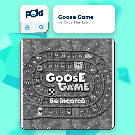
Goose Game
de Code This Lab
Se încarcă