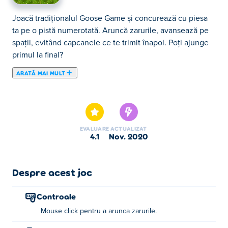
Joacă tradiționalul Goose Game și concurează cu piesa
ta pe o pistă numerotată. Aruncă zarurile, avansează pe
spații, evitând capcanele ce te trimit înapoi. Poți ajunge
primul la final?
ARATĂ MAI MULT
Aici poţi juca Goose Game. Goose Game face parte din
lista de Jocuri de Societate oferite.
EVALUARE
ACTUALIZAT
4.1
nov. 2020
Despre acest joc
Controale
Mouse click pentru a arunca zarurile.