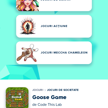
JOCURI ACȚIUNE
JOCURI MECCHA CHAMELEON
JOCURI
JOCURI DE SOCIETATE
Goose Game
de
Code This Lab