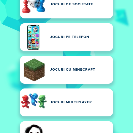
JOCURI DE SOCIETATE
JOCURI PE TELEFON
JOCURI CU MINECRAFT
JOCURI MULTIPLAYER