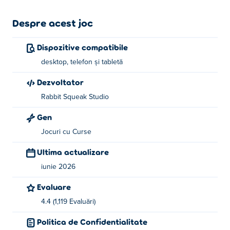
Despre acest joc
Dispozitive compatibile
desktop, telefon și tabletă
Dezvoltator
Rabbit Squeak Studio
Gen
Jocuri cu Curse
Ultima actualizare
iunie 2026
Evaluare
4.4 (1,119 Evaluări)
Politica de Confidentialitate