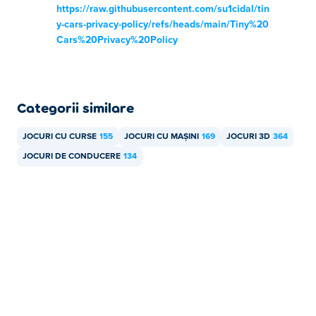
https://raw.githubusercontent.com/su1cidal/tin
y-cars-privacy-policy/refs/heads/main/Tiny%20
Cars%20Privacy%20Policy
Categorii similare
JOCURI CU CURSE
155
JOCURI CU MAȘINI
169
JOCURI 3D
364
JOCURI DE CONDUCERE
134