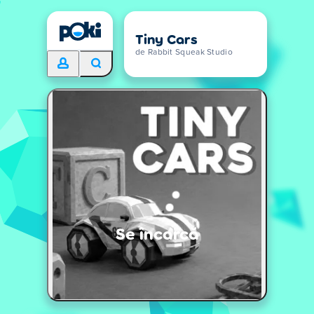
Tiny Cars
de Rabbit Squeak Studio
Se încarcă