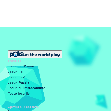
Let the world play
POPULAR
Jocuri cu Mașini
Jocuri .io
Jocuri in 2
Jocuri Puzzle
Jocuri cu Îmbrăcăminte
Toate jocurile
AJUTOR ȘI ASISTENȚĂ