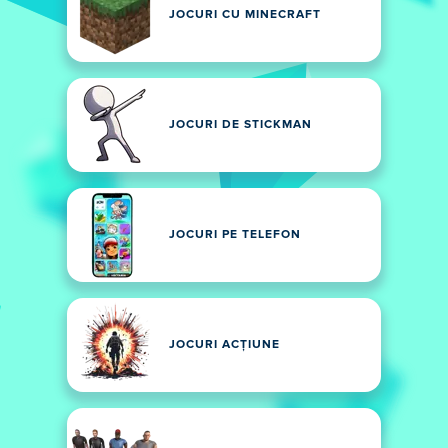
JOCURI CU MINECRAFT
JOCURI DE STICKMAN
JOCURI PE TELEFON
JOCURI ACȚIUNE