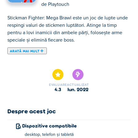
de
Playtouch
Stickman Fighter: Mega Brawl este un joc de lupte unde
respingi valuri de stickmen luptători. Atinge la timp
pentru a lovi inamicii din ambele părți, folosește arme
speciale și elimină fiecare boss.
ARATĂ MAI MULT
Aici poţi juca Stickman Fighter: Mega Brawl. Stickman
Fighter: Mega Brawl face parte din lista de Jocuri de
Stickman oferite.
EVALUARE
ACTUALIZAT
4.3
iun. 2022
Despre acest joc
Dispozitive compatibile
desktop, telefon și tabletă