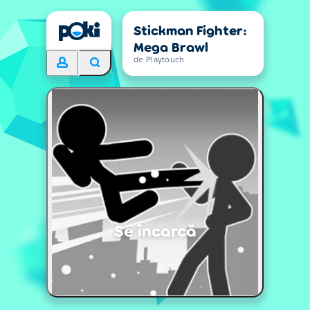
Stickman Fighter:
Mega Brawl
de Playtouch
Se încarcă