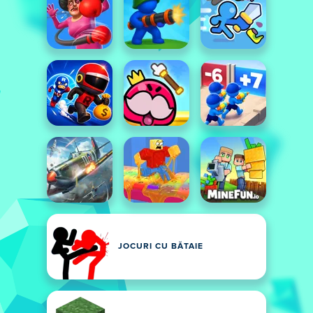
JOCURI CU BĂTAIE