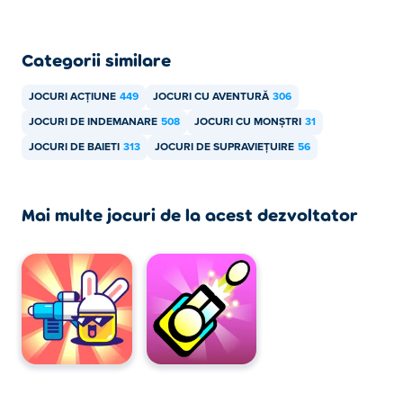
Categorii similare
JOCURI ACȚIUNE
449
JOCURI CU AVENTURĂ
306
JOCURI DE INDEMANARE
508
JOCURI CU MONȘTRI
31
JOCURI DE BAIETI
313
JOCURI DE SUPRAVIEȚUIRE
56
Mai multe jocuri de la acest dezvoltator