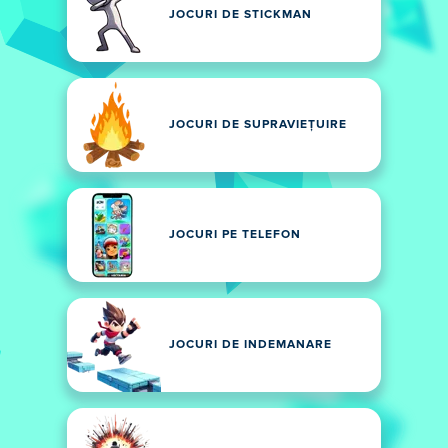
JOCURI DE STICKMAN
JOCURI DE SUPRAVIEȚUIRE
JOCURI PE TELEFON
JOCURI DE INDEMANARE