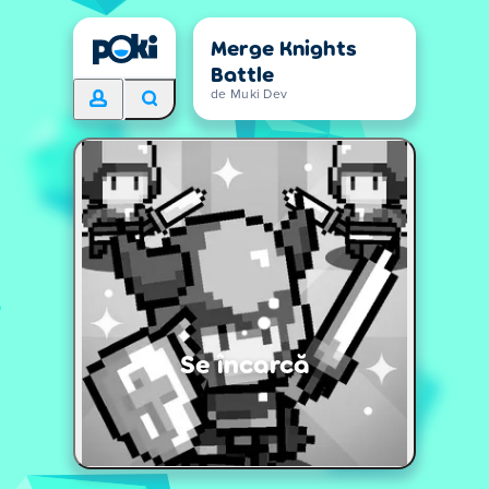
Merge Knights
Battle
de Muki Dev
Se încarcă