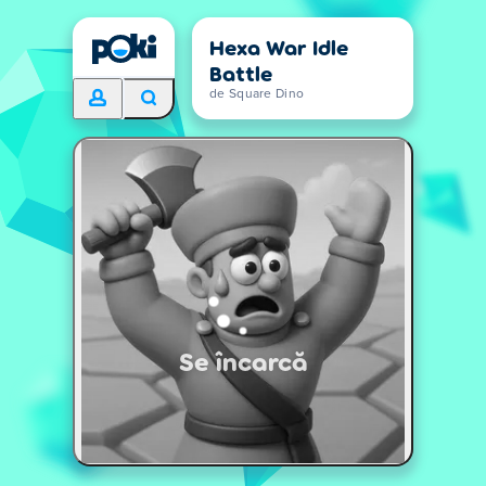
Hexa War Idle
Battle
de Square Dino
Se încarcă