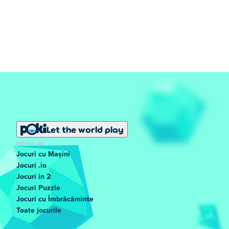
Let the world play
POPULAR
Jocuri cu Mașini
Jocuri .io
Jocuri in 2
Jocuri Puzzle
Jocuri cu Îmbrăcăminte
Toate jocurile