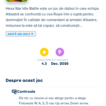
Hexa War Idle Battle este un joc de război în care echipa
Albastră se confruntă cu cea Roșie într-o luptă pentru
dominație! În calitate de comandant al armatei Albastre,
misiunea ta este să tai copaci, să construiești...
ARATĂ MAI MULT
Hexa War Idle Battle este un joc de război în care echipa
Albastră se confruntă cu cea Roșie într-o luptă pentru
dominație! În calitate de comandant al armatei Albastre,
misiunea ta este să tai copaci, să construiești plăci și să
EVALUARE
ACTUALIZAT
deschizi calea către baza inamică. Construiește-ți tabăra,
4.3
dec. 2025
invocă soldați puternici și lansează-ți atacul pentru a
zdrobi armata Roșie odată pentru totdeauna. Poți să-ți
păcălești rivalii și să-i depășești în forță pentru a
Despre acest joc
revendica victoria?
Controale
Cum se joacă Hexa War Idle Battle?
Dă clic cu mouse-ul sau atinge pentru a alege.
Folosește W, A, S, D sau Up arrow, Down arrow,
Faceți clic sau atingeți pentru a face alegerea. Folosiți