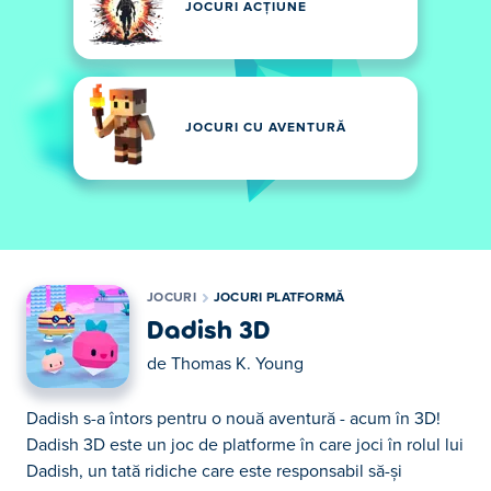
JOCURI ACȚIUNE
JOCURI CU AVENTURĂ
JOCURI
JOCURI PLATFORMĂ
Dadish 3D
de
Thomas K. Young
Dadish s-a întors pentru o nouă aventură - acum în 3D!
Dadish 3D este un joc de platforme în care joci în rolul lui
Dadish, un tată ridiche care este responsabil să-și