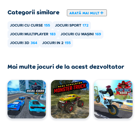
Categorii similare
ARATĂ MAI MULT
JOCURI CU CURSE
155
JOCURI SPORT
172
JOCURI MULTIPLAYER
183
JOCURI CU MAȘINI
169
JOCURI 3D
364
JOCURI IN 2
155
Mai multe jocuri de la acest dezvoltator