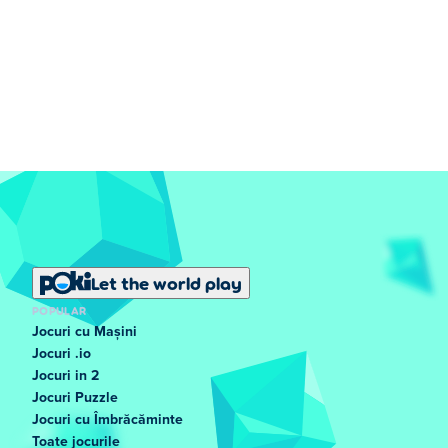
Let the world play
POPULAR
Jocuri cu Mașini
Jocuri .io
Jocuri in 2
Jocuri Puzzle
Jocuri cu Îmbrăcăminte
Toate jocurile