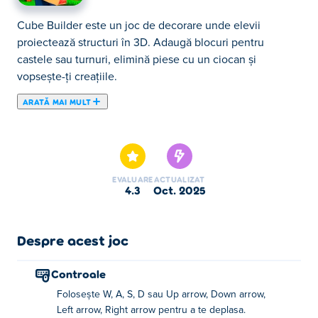
Cube Builder este un joc de decorare unde elevii
proiectează structuri în 3D. Adaugă blocuri pentru
castele sau turnuri, elimină piese cu un ciocan și
vopsește-ți creațiile.
ARATĂ MAI MULT
Cube Builder este un joc de simulare în care aduni
resurse pentru a evada de pe o insulă pustie! Taie copaci,
extrage pietre și construiește trepte pentru a construi
case minunate, în timp ce te aperi de monștrii zombi
EVALUARE
ACTUALIZAT
invadatori. Vinde-ți resursele pe bani, îmbunătățește-ți
4.3
oct. 2025
abilitățile și devii mai puternic și mai rapid cu fiecare pas.
Poți supraviețui, construi și găsi drumul de ieșire din
insulă?
Despre acest joc
Cum se joacă Cube Builder?
Controale
Folosește W, A, S, D sau Up arrow, Down arrow,
Folosește WASD, tastele săgeată sau joystick-ul pentru a
Left arrow, Right arrow pentru a te deplasa.
te mișca.