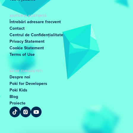
AJUTOR ȘI ASISTENȚĂ
Întrebări adresare frecvent
Contact
Centrul de Confidențialitate
Privacy Statement
Cookie Statement
Terms of Use
SĂ NE CUNOAȘTEȚI
Despre noi
Poki for Developers
Poki Kids
Blog
Proiecte