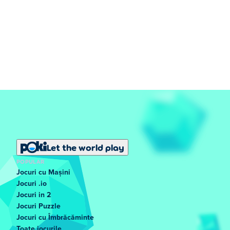
Let the world play
POPULAR
Jocuri cu Mașini
Jocuri .io
Jocuri in 2
Jocuri Puzzle
Jocuri cu Îmbrăcăminte
Toate jocurile