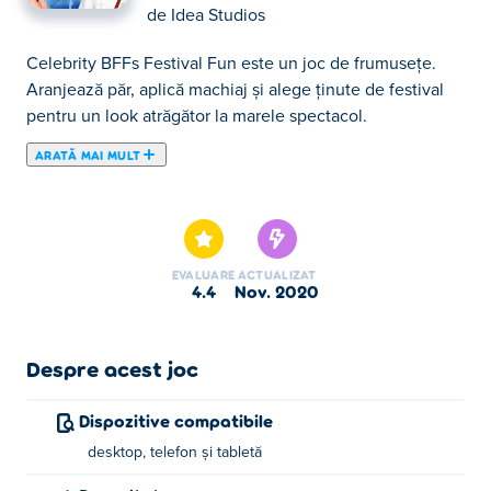
de
Idea Studios
Celebrity BFFs Festival Fun este un joc de frumusețe.
Aranjează păr, aplică machiaj și alege ținute de festival
pentru un look atrăgător la marele spectacol.
ARATĂ MAI MULT
Aici poţi juca Celebrity BFFs Festival Fun. Celebrity BFFs
Festival Fun face parte din lista de Jocuri de Fete oferite.
EVALUARE
ACTUALIZAT
4.4
nov. 2020
Despre acest joc
Dispozitive compatibile
desktop, telefon și tabletă