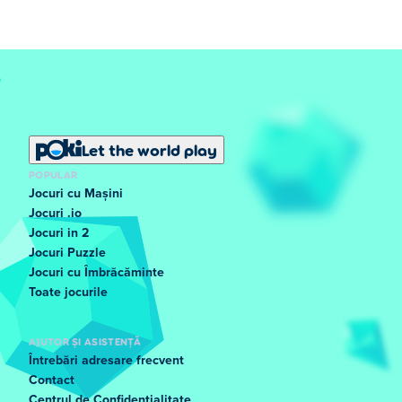
Let the world play
POPULAR
Jocuri cu Mașini
Jocuri .io
Jocuri in 2
Jocuri Puzzle
Jocuri cu Îmbrăcăminte
Toate jocurile
AJUTOR ȘI ASISTENȚĂ
Întrebări adresare frecvent
Contact
Centrul de Confidențialitate