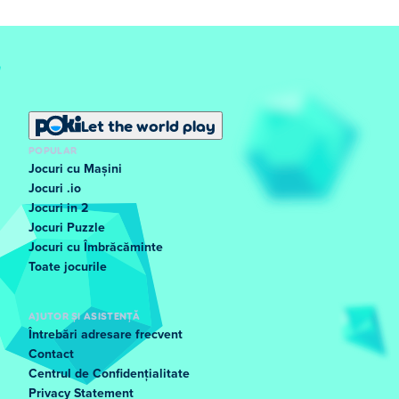
Let the world play
POPULAR
Jocuri cu Mașini
Jocuri .io
Jocuri in 2
Jocuri Puzzle
Jocuri cu Îmbrăcăminte
Toate jocurile
AJUTOR ȘI ASISTENȚĂ
Întrebări adresare frecvent
Contact
Centrul de Confidențialitate
Privacy Statement