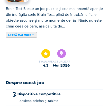
Brain Test 5 este un joc puzzle și cea mai recentă apariție
din îndrăgita serie Brain Test, plină de întrebări dificile,
obiecte ascunse și multe momente de râs. Nimic nu este
chiar ceea ce pare, așa că uită de...
ARATĂ MAI MULT
Brain Test 5 este un joc puzzle și cea mai recentă apariție
din îndrăgita serie Brain Test, plină de întrebări dificile,
obiecte ascunse și multe momente de râs. Nimic nu este
chiar ceea ce pare, așa că uită de răspunsul evident și
EVALUARE
ACTUALIZAT
începe să gândești altfel. Dă clic, experimentează și
4.3
mai 2026
descoperă soluțiile viclene ascunse în fiecare nivel.
Pune-ți creierul la încercare și vezi dacă îl poți păcăli!
Despre acest joc
Cum se joacă Brain Test 5?
Dispozitive compatibile
Faceți clic sau atingeți pentru a face alegerea.
desktop, telefon și tabletă
Cine a creat Brain Test 5?