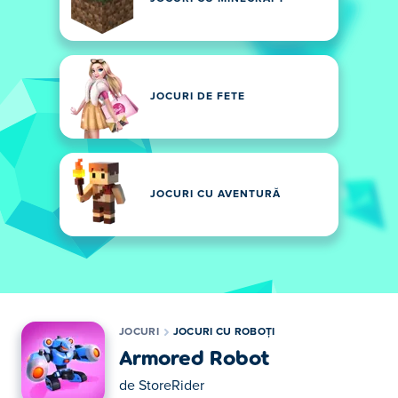
JOCURI DE FETE
JOCURI CU AVENTURĂ
JOCURI
JOCURI CU ROBOȚI
Armored Robot
de
StoreRider