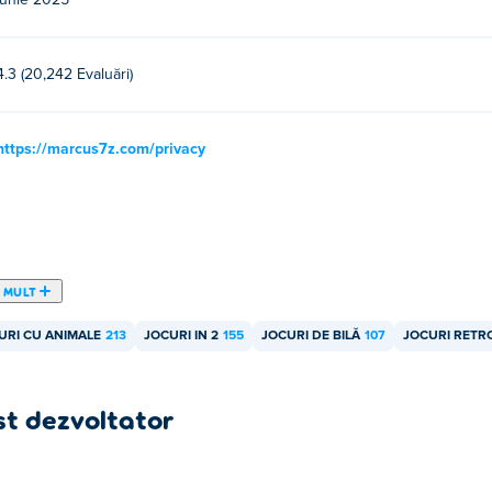
iunie 2025
4.3 (20,242 Evaluări)
https://marcus7z.com/privacy
 MULT
URI CU ANIMALE
213
JOCURI IN 2
155
JOCURI DE BILĂ
107
JOCURI RETR
st dezvoltator