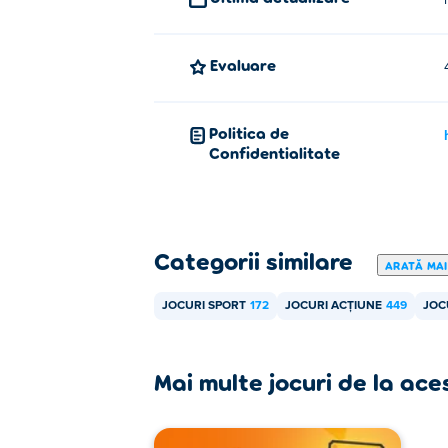
Evaluare
Politica de
Confidentialitate
Categorii similare
ARATĂ MAI
JOCURI SPORT
172
JOCURI ACȚIUNE
449
JOC
Mai multe jocuri de la ace