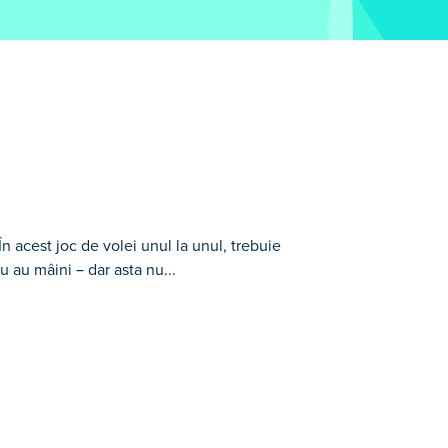
n acest joc de volei unul la unul, trebuie
u au mâini – dar asta nu...
buie să înscrieți cât mai multe puncte
oc de mâini, își folosesc capul, picioarele
 plutesc pentru a-și îngheța inamicii sau
ntr-un meci cu 2 jucători! Vei fi campion la