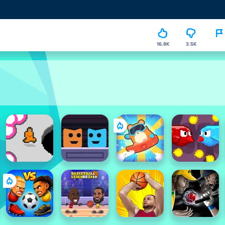
16.8K
3.5K