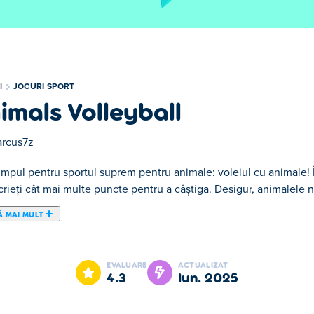
I
JOCURI SPORT
imals Volleyball
rcus7z
impul pentru sportul suprem pentru animale: voleiul cu animale! Î
crieți cât mai multe puncte pentru a câștiga. Desigur, animalele n
Ă MAI MULT
imale: voleiul cu animale! În acest joc de volei unul la unul, tre
mâini – dar asta nu înseamnă că sunt mai puțin bune la volei! În l
EVALUARE
ACTUALIZAT
altă parte a fileului. De asemenea, pot folosi power-up-urile care
4.3
iun. 2025
, poți să iei un prieten și să afli cine este cel mai bun jucător î