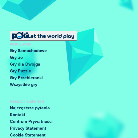
Let the world play
POPULARNY
Gry Samochodowe
Gry .io
Gry dla Dwojga
Gry Puzzle
Gry Przebieranki
Wszystkie gry
POMOC I WSPARCIE
Najczęstsze pytania
Kontakt
Centrum Prywatności
Privacy Statement
Cookie Statement