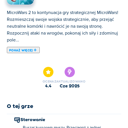
MicroWars 2 to kontynuacja gry strategicznej MicroWars!
Rozmieszczaj swoje wojska strategicznie, aby przejąć
neutralne komórki i nawrócić je na swoją stronę.
Rozpocznij ataki na wrogów, pokonaj ich siły i zdominuj
pole...
POKAŻ WIĘCEJ
MicroWars 2 to kontynuacja gry strategicznej MicroWars!
Rozmieszczaj swoje wojska strategicznie, aby przejąć
neutralne komórki i nawrócić je na swoją stronę.
Rozpocznij ataki na wrogów, pokonaj ich siły i zdominuj
OCENA
ZAKTUALIZOWANO
pole bitwy, aby przejąć całą mapę. Czy potrafisz
4.4
cze 2025
przechytrzyć przeciwników i odnieść zwycięstwo w
MicroWars 2, mając na uwadze każdy ruch?
O tej grze
Jak grać w MicroWars 2?
Sterowanie
Aby wysłać wojska, przesuń kursor myszy i przeciągnij
Ruszaj kursorem myszy. Przeciągnij z jednej