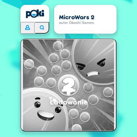
MicroWars 2
autor Okashi Games
Ładowanie