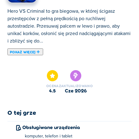
Hero VS Criminal to gra biegowa, w której ścigasz
przestępców z pełną prędkością po ruchliwej
autostradzie. Przesuwaj palcem w lewo i prawo, aby
unikać korków, osłonić się przed nadciągającymi atakami
i zbliżyć się do...
POKAŻ WIĘCEJ
Hero VS Criminal to gra biegowa, w której ścigasz
przestępców z pełną prędkością po ruchliwej
autostradzie. Przesuwaj palcem w lewo i prawo, aby
unikać korków, osłonić się przed nadciągającymi atakami
OCENA
ZAKTUALIZOWANO
i zbliżyć się do celu, zanim ucieknie. Specjalne poziomy
4.5
cze 2026
z bossami zapewniają rozgrywkę na bieżąco, a dziesiątki
odblokowywanych skórek pozwalają Ci wyglądać jak
prawdziwy bohater. Przestępcy nie dadzą się złapać –
O tej grze
ruszaj za nimi!
Obsługiwane urządzenia
Jak grać w Hero VS Criminal?
komputer, telefon i tablet