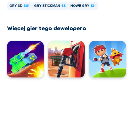
urządzeniach mobilnych i komputerach
GRY 3D
361
GRY STICKMAN
68
NOWE GRY
131
stacjonarnych?
W Hero VS Criminal można grać na komputerze i
Więcej gier tego dewelopera
urządzeniach mobilnych, takich jak telefony i tablety.