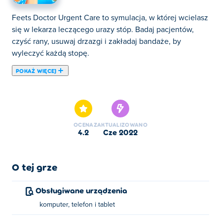
Feets Doctor Urgent Care to symulacja, w której wcielasz
się w lekarza leczącego urazy stóp. Badaj pacjentów,
czyść rany, usuwaj drzazgi i zakładaj bandaże, by
wyleczyć każdą stopę.
POKAŻ WIĘCEJ
Tutaj możesz grać w Feets Doctor Urgent Care. Feets
Doctor Urgent Care jest jedną z naszych ulubionych gier
w kategorii: Gry Przygodowe.
OCENA
ZAKTUALIZOWANO
4.2
cze 2022
O tej grze
Obsługiwane urządzenia
komputer, telefon i tablet