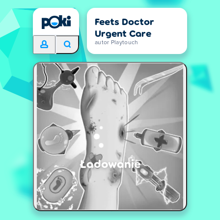
Feets Doctor
Urgent Care
autor Playtouch
Ładowanie