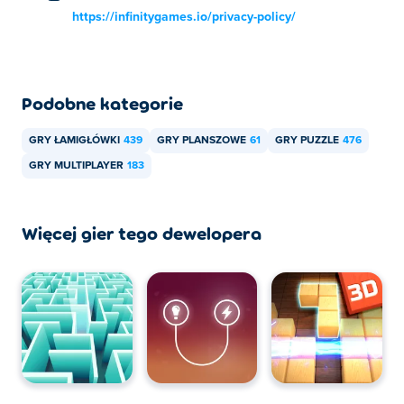
Czy mogę grać w Checkers Multiplayer na
https://infinitygames.io/privacy-policy/
urządzeniach mobilnych i komputerach
stacjonarnych?
W Warcaby wieloosobowe można grać na komputerze i
Podobne kategorie
urządzeniach mobilnych, takich jak telefony i tablety.
Czy mogę grać w Warcaby w trybie
GRY ŁAMIGŁÓWKI
439
GRY PLANSZOWE
61
GRY PUZZLE
476
wieloosobowym ze znajomym?
GRY MULTIPLAYER
183
Tak! Checkers Multiplayer to gra wieloosobowa, w którą
możesz grać ze znajomymi online!
Więcej gier tego dewelopera