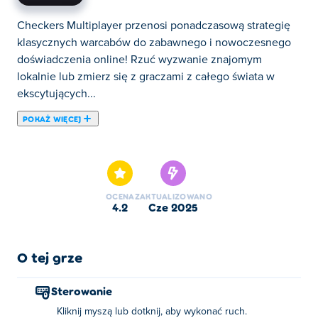
Checkers Multiplayer przenosi ponadczasową strategię
klasycznych warcabów do zabawnego i nowoczesnego
doświadczenia online! Rzuć wyzwanie znajomym
lokalnie lub zmierz się z graczami z całego świata w
ekscytujących...
POKAŻ WIĘCEJ
Checkers Multiplayer przenosi ponadczasową strategię
klasycznych warcabów do zabawnego i nowoczesnego
doświadczenia online! Rzuć wyzwanie znajomym
lokalnie lub zmierz się z graczami z całego świata w
OCENA
ZAKTUALIZOWANO
ekscytujących meczach wieloosobowych. Dostosuj
4.2
cze 2025
swoją grę, wspinaj się po rankingach i odblokowuj
osiągnięcia, doskonaląc swoje umiejętności. Dzięki
natychmiastowej rozgrywce i płynnemu sterowaniu
O tej grze
łatwo się jej nauczyć — ale opanowanie jej jest
prawdziwym wyzwaniem. Gotowy, aby wykonać swój
Sterowanie
ruch?
Kliknij myszą lub dotknij, aby wykonać ruch.