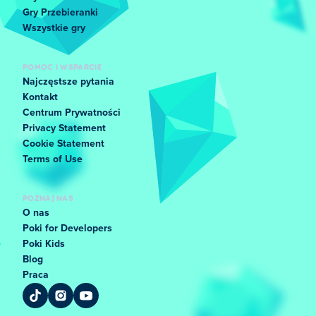
Gry Przebieranki
Wszystkie gry
POMOC I WSPARCIE
Najczęstsze pytania
Kontakt
Centrum Prywatności
Privacy Statement
Cookie Statement
Terms of Use
POZNAJ NAS
O nas
Poki for Developers
Poki Kids
Blog
Praca