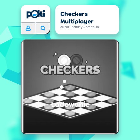
Checkers
Multiplayer
autor InfinityGames.io
Ładowanie