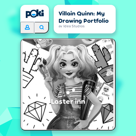
Villain Quinn: My
Drawing Portfolio
av Idea Studios
Laster inn