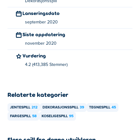
Dekorasjonsspill
Lanseringsdato
september 2020
Siste oppdatering
november 2020
Vurdering
4.2 (413,385 Stemmer)
Relaterte kategorier
JENTESPILL
212
DEKORASJONSSPILL
39
TEGNESPILL
45
FARGESPILL
58
KOSELIGESPILL
95
Flere spill fra denne utvikleren