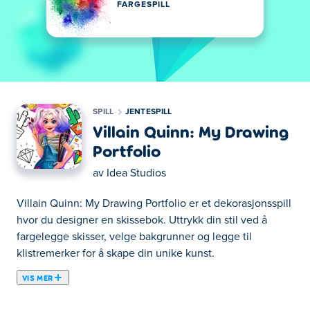
FARGESPILL
SPILL
JENTESPILL
Villain Quinn: My Drawing
Portfolio
av
Idea Studios
Villain Quinn: My Drawing Portfolio er et dekorasjonsspill
hvor du designer en skissebok. Uttrykk din stil ved å
fargelegge skisser, velge bakgrunner og legge til
klistremerker for å skape din unike kunst.
VIS MER
Her kan du spille Villain Quinn: My Drawing Portfolio.