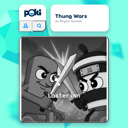
Thung Wars
av Peynir Games
Laster inn