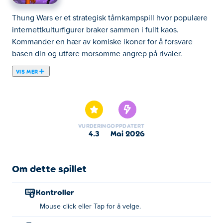
Thung Wars er et strategisk tårnkampspill hvor populære
internettkulturfigurer braker sammen i fullt kaos.
Kommander en hær av komiske ikoner for å forsvare
basen din og utføre morsomme angrep på rivaler.
VIS MER
Thung Wars er et tårnkampspill hvor dine favoritt-
hjernerotte-figurer støter sammen i fullstendig kaos!
Kommander en hær med ikoner som Tung Tung Tung
Sahur, Tralalero Tralala og Ballerina Cappuccina mens du
VURDERING
OPPDATERT
forsvarer basen din og setter i gang hysteriske angrep
4.3
mai 2026
mot fiendene dine. Strategiser, oppgrader og slipp løs
den ultimate hjernerotte-kraften for å dominere
slagmarken! Bli med på galskapen og led hjernerotte-
Om dette spillet
hæren din til seier!
Kontroller
Hvordan spille Thung Wars?
Mouse click eller Tap for å velge.
Klikk eller trykk for å gjøre valget.