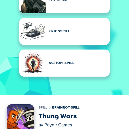
KRIGSSPILL
ACTION-SPILL
SPILL
BRAINROT-SPILL
Thung Wars
av
Peynir Games