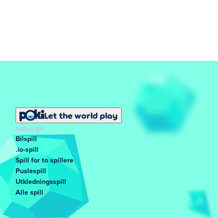
Let the world play
POPULÆR
Bilspill
.io-spill
Spill for to spillere
Puslespill
Utkledningsspill
Alle spill