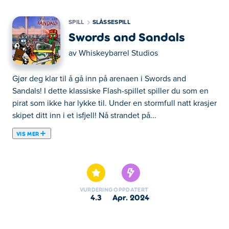
SPILL
SLÅSSESPILL
Swords and Sandals
av
Whiskeybarrel Studios
Gjør deg klar til å gå inn på arenaen i Swords and
Sandals! I dette klassiske Flash-spillet spiller du som en
pirat som ikke har lykke til. Under en stormfull natt krasjer
skipet ditt inn i et isfjell! Nå strandet på...
VIS MER
Gjør deg klar til å gå inn på arenaen i Swords and
Sandals! I dette klassiske Flash-spillet spiller du som en
pirat som ikke har lykke til. Under en stormfull natt krasjer
skipet ditt inn i et isfjell! Nå strandet på øya Doomtrek,
VURDERING
OPPDATERT
bestemmer du deg for å tjene formuen din på å kjempe i
4.3
apr. 2024
Arenaen! Du kan kjøpe nye våpen og rustninger i
butikken som vil gjøre deg sterkere under kamper. Vinn