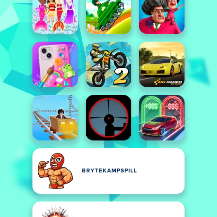
BRYTEKAMPSPILL