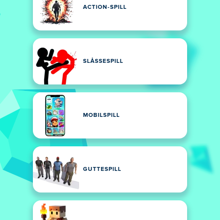
ACTION-SPILL
SLÅSSESPILL
MOBILSPILL
GUTTESPILL