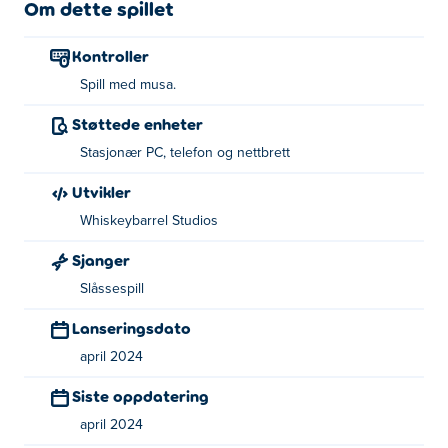
en kamp og du vil bli betalt i gull! Hvis du vinner nok
Om dette spillet
kamper, vil du få sjansen til å kjempe mot Arena
Champions. Kan du beseire alle syv Champions og bli
Kontroller
konge av arenaen?
Spill med musa.
Hvordan spille sverd og sandaler?
Støttede enheter
Stasjonær PC, telefon og nettbrett
Bruk musen til å spille!
Utvikler
Hvem skapte sverd og sandaler?
Whiskeybarrel Studios
Swords and Sandals er laget av Whiskeybarrel Studios.
Sjanger
Dette er deres første kamp Poki!
Slåssespill
Hvordan kan jeg spille Swords and Sandals
Lanseringsdato
gratis?
april 2024
Du kan spille Swords and Sandals gratis på Poki.
Siste oppdatering
Kan jeg spille sverd og sandaler på mobile
april 2024
enheter og desktop?