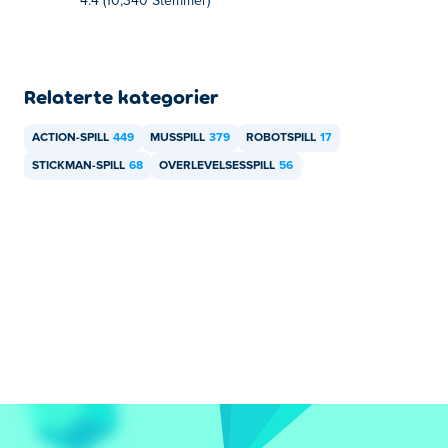
4.4 (10,340 Stemmer)
Relaterte kategorier
ACTION-SPILL
449
MUSSPILL
379
ROBOTSPILL
17
STICKMAN-SPILL
68
OVERLEVELSESSPILL
56