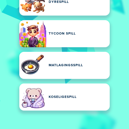
DYRESPILL
TYCOON SPILL
MATLAGINGSSPILL
KOSELIGESPILL