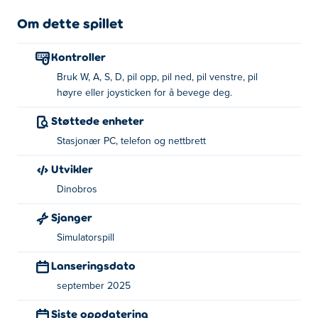
assistenter og utvide restauranten din. Klar til å bygge
det ultimate Poké-paradiset?
Om dette spillet
Hvordan spiller man Porki Poké?
Kontroller
Bruk W, A, S, D, pil opp, pil ned, pil venstre, pil
Bruk WASD, piltastene eller joysticken for å bevege deg.
høyre eller joysticken for å bevege deg.
Hvem skapte Porki Poké?
Støttede enheter
Porki Poké er laget av Dinobros. Spill de andre spillene
Stasjonær PC, telefon og nettbrett
deres på Poki:
My Kitten Home
,
My Super Tiny Market
,
Utvikler
goal-training,
Distraction Driver
og
Sticker Album
!
Dinobros
Hvordan kan jeg spille Porki Poké gratis?
Sjanger
Du kan spille Porki Poké gratis på Poki.
Simulatorspill
Lanseringsdato
Kan jeg spille Porki Poké på mobile enheter og
datamaskiner?
september 2025
Siste oppdatering
Porki Poké kan spilles på datamaskinen din og mobile