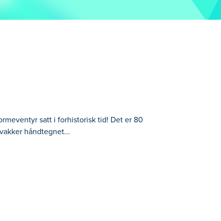
rmeventyr satt i forhistorisk tid! Det er 80
 vakker håndtegnet...
 er 80 forskjellige nivåer på tvers av
e inn i farlige pigger på reisen din, siden
med å navigere i steinalderens farer?