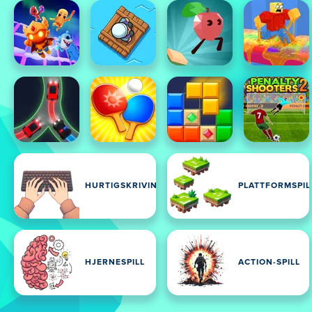
HURTIGSKRIVINGSSPILL
PLATTFORMSPIL
HJERNESPILL
ACTION-SPILL