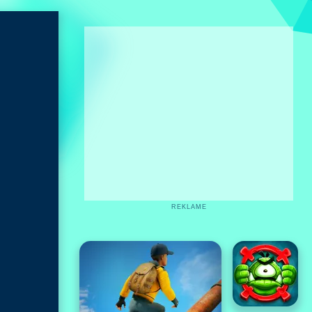
REKLAME