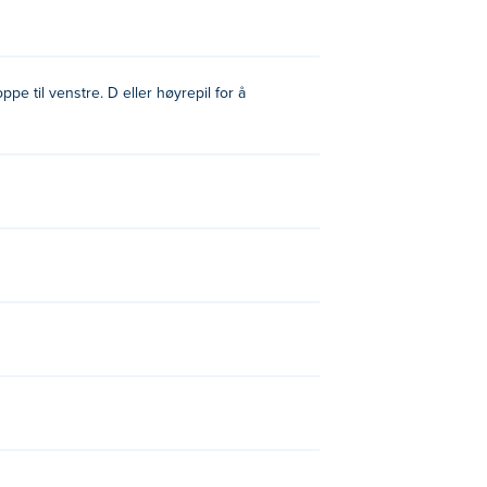
pe til venstre. D eller høyrepil for å