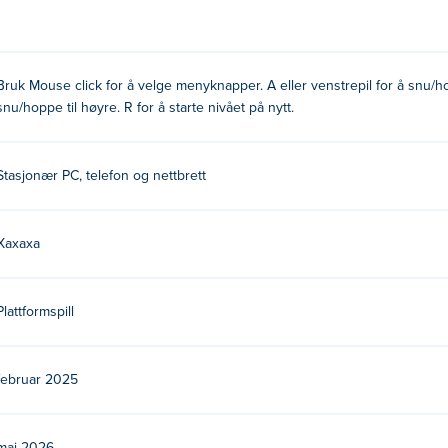
nyknapper.
r venstre piltast
Bruk Mouse click for å velge menyknapper. A eller venstrepil for å snu/hop
høyre piltast
snu/hoppe til høyre. R for å starte nivået på nytt.
Stasjonær PC, telefon og nettbrett
deres første spill på Poki!
Xaxaxa
ll gratis?
Plattformspill
bile enheter og desktop?
februar 2025
 og mobile enheter som telefoner og nettbrett.