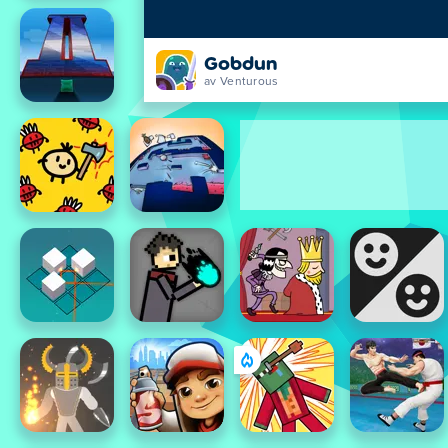
Gobdun
av Venturous