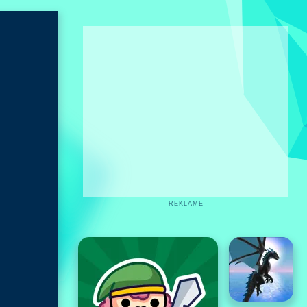
REKLAME