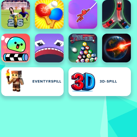
EVENTYRSPILL
3D-SPILL