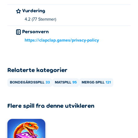
Vurdering
4.2 (77 Stemmer)
Personvern
https://clapclap.games/privacy-policy
Relaterte kategorier
BONDEGÅRDSSPILL
33
MATSPILL
95
MERGE-SPILL
121
Flere spill fra denne utvikleren