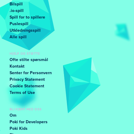
Bilspill
.io-spill
Spill for to spillere
Puslespill
Utkledningsspill
Alle spill
HJELP OG STØTTE
Ofte stilte spørsmål
Kontakt
Senter for Personvern
Privacy Statement
Cookie Statement
Terms of Use
BLI KJENT MED OSS
Om
Poki for Developers
Poki Kids