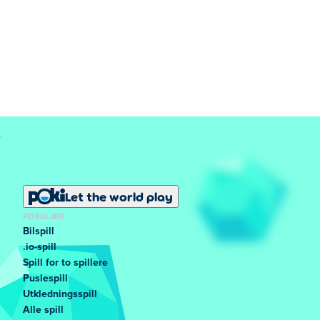
Let the world play
POPULÆR
Bilspill
.io-spill
Spill for to spillere
Puslespill
Utkledningsspill
Alle spill