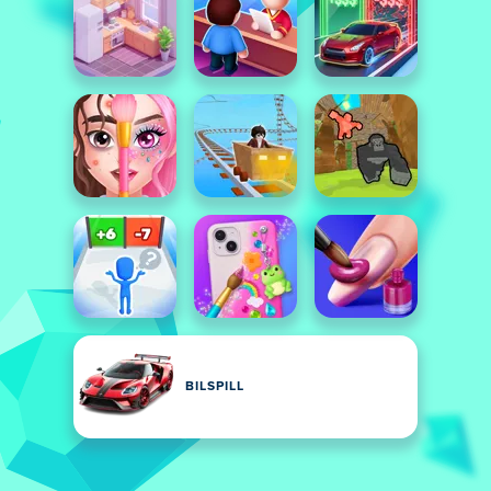
BILSPILL