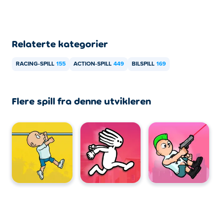
Relaterte kategorier
RACING-SPILL
155
ACTION-SPILL
449
BILSPILL
169
Flere spill fra denne utvikleren