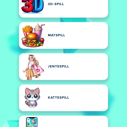
3D-SPILL
MATSPILL
JENTESPILL
KATTESPILL