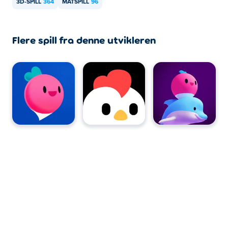
3D-SPILL
364
MATSPILL
96
Flere spill fra denne utvikleren