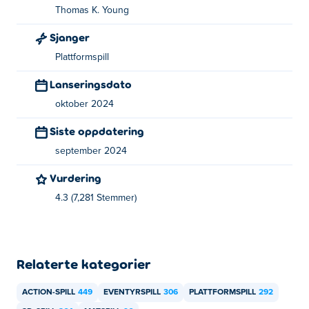
basert i New Zealand. Spill de andre spillene deres på
Thomas K. Young
Poki:
Dadish
,
Dadish 2
,
Dadish 3
, fowlst,
Super Fowlst
, og
Sjanger
Super Fowlst 2
Plattformspill
Lanseringsdato
oktober 2024
Siste oppdatering
september 2024
Vurdering
4.3 (7,281 Stemmer)
Relaterte kategorier
ACTION-SPILL
449
EVENTYRSPILL
306
PLATTFORMSPILL
292