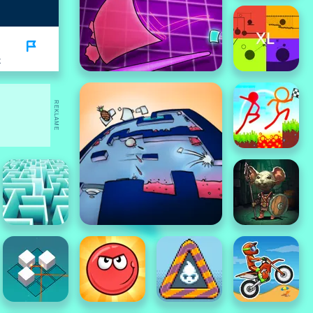
K
REKLAME