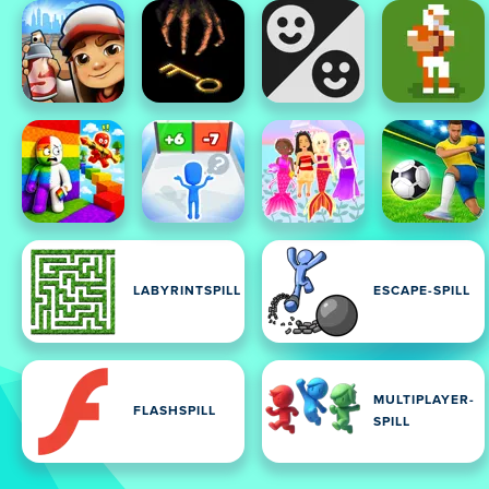
LABYRINTSPILL
ESCAPE-SPILL
MULTIPLAYER-
FLASHSPILL
SPILL