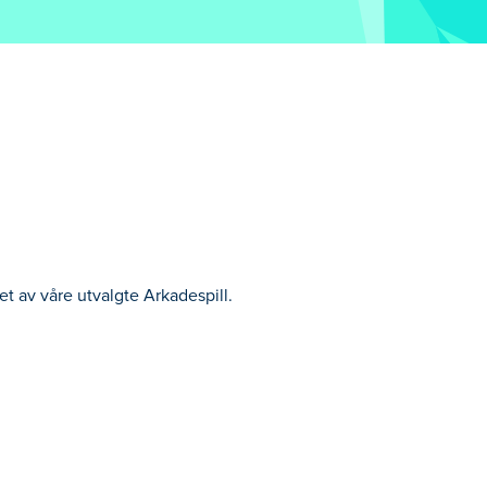
et av våre utvalgte Arkadespill.