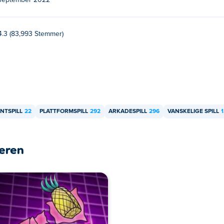
september 2022
4.3 (83,993 Stemmer)
NTSPILL
22
PLATTFORMSPILL
292
ARKADESPILL
296
VANSKELIGE SPILL
1
leren