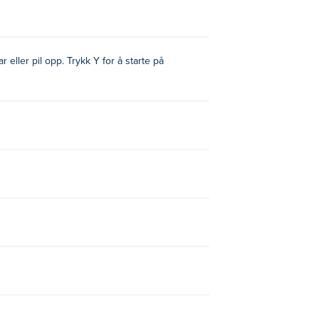
ller pil opp. Trykk Y for å starte på