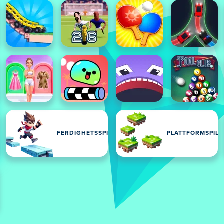
FERDIGHETSSPILL
PLATTFORMSPILL