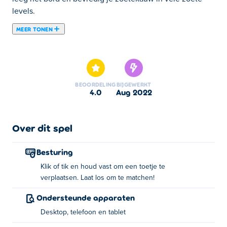
levels.
MEER TONEN
Hier kun je Papa Cherry Saga spelen. Papa Cherry Saga is
een van onze geselecteerde Puzzel Spelletjes.
BEOORDELING
BIJGEWERKT
4.0
aug 2022
Over dit spel
Besturing
Klik of tik en houd vast om een toetje te
verplaatsen. Laat los om te matchen!
Ondersteunde apparaten
Desktop, telefoon en tablet