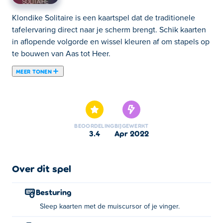
Klondike Solitaire is een kaartspel dat de traditionele
tafelervaring direct naar je scherm brengt. Schik kaarten
in aflopende volgorde en wissel kleuren af om stapels op
te bouwen van Aas tot Heer.
MEER TONEN
Klondike Solitaire is een kaartspel waarbij het doel is om
de kaarten in oplopende of aflopende volgorde te
stapelen. Zorg ervoor dat u altijd de tegenovergestelde
kleur volgt. Je moet alle kleuren voltooien om het spel te
BEOORDELING
BIJGEWERKT
winnen: klaveren, ruiten, harten en schoppen. Wat is uw
3.4
apr 2022
hoogste score in Klondike Solitaire? Deel het spel met je
vrienden en vergelijk je scores om het plezier te
maximaliseren!
Over dit spel
Hoe te spelen:
Besturing
Sleep kaarten met de muiscursor of je vinger.
Kies en speel kaart - Sleep de kaart en zet deze neer met
je vinger of cursor