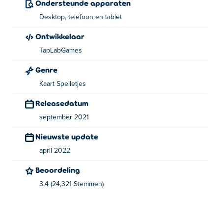
Ondersteunde apparaten
Desktop, telefoon en tablet
Over de maker:
Ontwikkelaar
Klondike Solitaire is gemaakt door TapLabGames. Bekijk
TapLabGames
hun andere puzzelspellen op Poki:
Sweet World
en
Mahjong Sweet Connection
Genre
Kaart Spelletjes
Releasedatum
september 2021
Nieuwste update
april 2022
Beoordeling
3.4 (24,321 Stemmen)