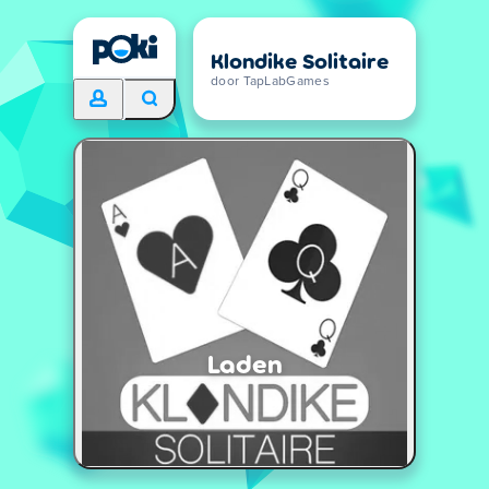
Klondike Solitaire
door TapLabGames
Laden