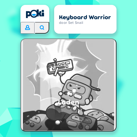
Keyboard Warrior
door Set Snail
Laden