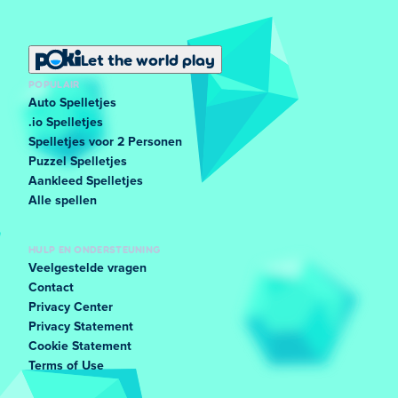
Let the world play
POPULAIR
Auto Spelletjes
.io Spelletjes
Spelletjes voor 2 Personen
Puzzel Spelletjes
Aankleed Spelletjes
Alle spellen
HULP EN ONDERSTEUNING
Veelgestelde vragen
Contact
Privacy Center
Privacy Statement
Cookie Statement
Terms of Use