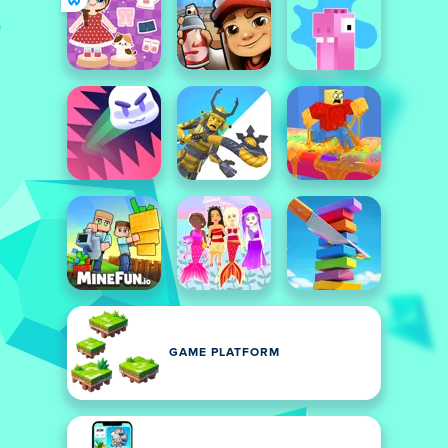
GAME PLATFORM