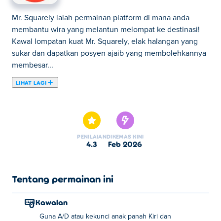
Mr. Squarely ialah permainan platform di mana anda
membantu wira yang melantun melompat ke destinasi!
Kawal lompatan kuat Mr. Squarely, elak halangan yang
sukar dan dapatkan posyen ajaib yang membolehkannya
membesar...
LIHAT LAGI
Mr. Squarely ialah permainan platform di mana anda
membantu wira yang melantun melompat ke destinasi!
Kawal lompatan kuat Mr. Squarely, elak halangan yang
sukar dan dapatkan posyen ajaib yang membolehkannya
PENILAIAN
DIKEMAS KINI
membesar atau mengecil untuk menyelesaikan cabaran
4.3
Feb 2026
platforming yang bijak. Pemasaan dan kawalan adalah
segalanya dalam pengembaraan segi empat sama ini.
Bersedia untuk melompat, mengelak dan posyen menuju
Tentang permainan ini
kemenangan?
Kawalan
Bagaimana untuk bermain Encik Squarely?
Guna A/D atau kekunci anak panah Kiri dan