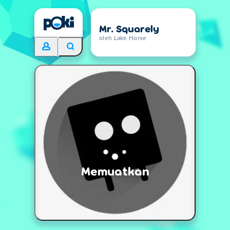
Mr. Squarely
oleh Lake Horse
Memuatkan