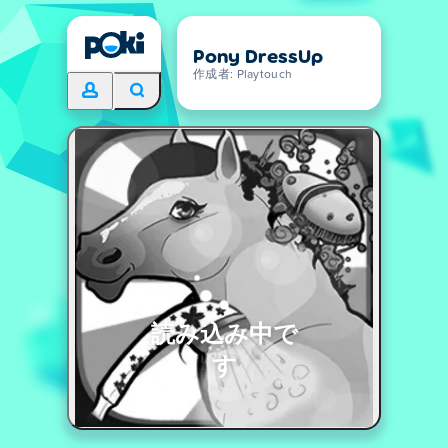
Pony DressUp
作成者: Playtouch
読み込み中で
す