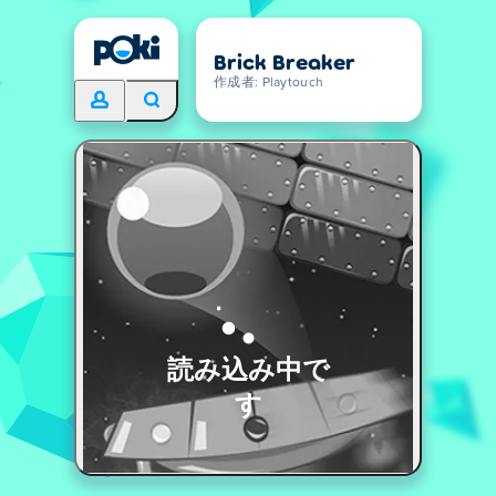
Brick Breaker
作成者: Playtouch
読み込み中で
す