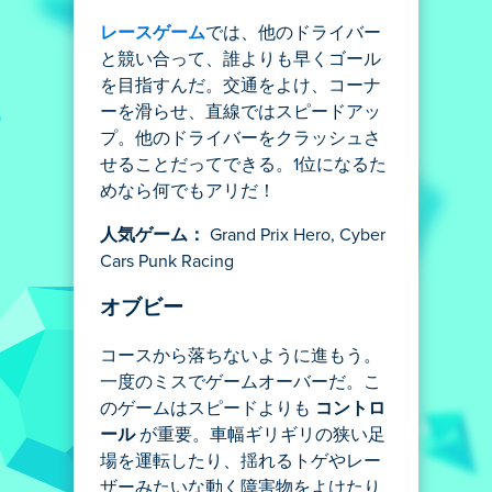
レースゲーム
では、他のドライバー
と競い合って、誰よりも早くゴール
を目指すんだ。交通をよけ、コーナ
ーを滑らせ、直線ではスピードアッ
プ。他のドライバーをクラッシュさ
せることだってできる。1位になるた
めなら何でもアリだ！
人気ゲーム：
Grand Prix Hero, Cyber
Cars Punk Racing
オブビー
コースから落ちないように進もう。
一度のミスでゲームオーバーだ。こ
のゲームはスピードよりも
コントロ
ール
が重要。車幅ギリギリの狭い足
場を運転したり、揺れるトゲやレー
ザーみたいな動く障害物をよけたり