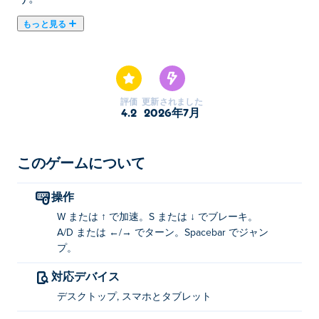
もっと見る
Obby Roadsは、ドライビング、レース、パルクールを
融合させた、スリリングな冒険が詰まったワイルドなオ
ンラインゲームです。障害物を飛び越え、トリッキーな
コースをキープし、楽しくカラフルな世界を探索しなが
評価
更新されました
らゴールを目指しましょう。ソロプレイでスキルを磨く
4.2
2026年7月
のもよし、友達と競い合って最強ドライバーを決めるの
もよし。モンスタートラック、ミニカー、レーシングカ
ーなど、魅力的な乗り物をアンロックして、道を切り拓
このゲームについて
こう。ドリフト、ジャンプ、そして道の制覇に挑戦する
準備はできていますか？
操作
W または ↑ で加速。S または ↓ でブレーキ。
Obby Roads の遊び方
A/D または ←/→ でターン。Spacebar でジャン
プ。
スピードアップ: Wまたは上矢印キー
対応デバイス
ブレーキ: Sまたは下矢印キー
デスクトップ, スマホとタブレット
回転: A/Dまたは左右の矢印キー