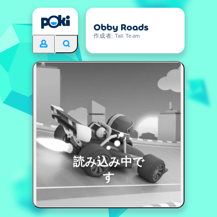
Obby Roads
作成者: Tall Team
読み込み中で
す