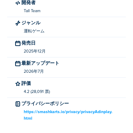
開発者
ジャンプ：スペースバー
Tall Team
Obby Roads を作成したのは誰ですか?
ジャンル
Obby RoadsはTall Teamによって開発されました。他の
運転ゲーム
ゲームもぜひプレイしてみてください。 Poki (ポキ):
発売日
Smash Karts
!
2025年12月
Obby Roadsを無料でプレイするにはどうすれ
最新アップデート
ばいいですか?
2026年7月
Poki では Obby Roads を無料でプレイできます。
評価
Obby Roads はモバイル デバイスとデスクトッ
4.2 (28,091 票)
プでプレイできますか?
プライバシーポリシー
Obby Roads は、コンピューター、携帯電話、タブレッ
https://smashkarts.io/privacy/privacyAdinplay.
トなどのモバイル デバイスでプレイできます。
html
友達と一緒にObby Roadsをプレイできます