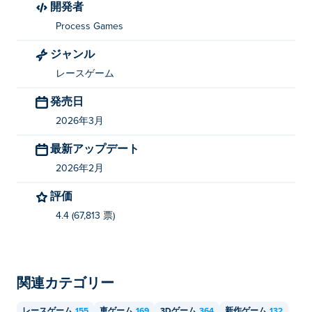
開発者
チューニングカーレースを作ったのは誰です
か?
Process Games
ジャンル
「Tuning Car Racing」はProcess Gamesが開発しまし
た。これは同社がHTCで初めてリリースするゲームで
レースゲーム
す！
発売日
Tuning Car Racingを無料でプレイするにはど
2026年3月
うすればいいですか?
最新アップデート
Poki では Tuning Car Racing を無料でプレイできます。
2026年2月
Tuning Car Racing はモバイル デバイスとデス
評価
クトップでプレイできますか?
4.4 (67,813 票)
Tuning Car Racing は、コンピューター、携帯電話、タ
ブレットなどのモバイル デバイスでプレイできます。
関連カテゴリー
レースゲーム
155
車ゲーム
169
3Dゲーム
364
新作ゲーム
132