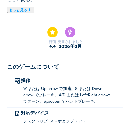
もっと見る
Tuning Car Racingは、スピードとバラエティに富んだア
ーバンレーシングゲームです！広大な都市を探索し、個
性豊かな8台のマシンを試乗し、多彩なバリエーション
が楽しめる6つのエキサイティングなレースマップで競
評価
更新されました
い合います。鮮やかなストリートを駆け抜け、ハイスピ
4.4
2026年2月
ードレースの興奮を体感し、ドライビングスキルを限界
まで試しましょう。チューニング、レース、そして街の
道路を制覇する準備はできていますか？
このゲームについて
チューニングカーレースの遊び方
操作
W または Up arrow で加速。S または Down
スピードアップ: Wまたは上矢印キー
arrow でブレーキ。A/D または Left/Right arrows
ブレーキ: Sまたは下矢印キー
でターン。Spacebar でハンドブレーキ。
回転: A/Dまたは左右の矢印キー
対応デバイス
ハンドブレーキ：スペースバー
デスクトップ, スマホとタブレット