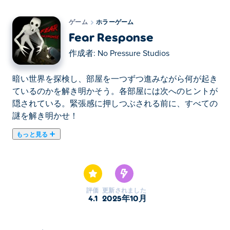
ゲーム
ホラーゲーム
Fear Response
作成者:
No Pressure Studios
暗い世界を探検し、部屋を一つずつ進みながら何が起き
ているのかを解き明かそう。各部屋には次へのヒントが
隠されている。緊張感に押しつぶされる前に、すべての
謎を解き明かせ！
もっと見る
Fear Response で恐怖に震える準備をしましょう! この
3D ホラー ゲームでは、Fear Response チームのエージ
ェントであるハリーとしてプレイします。古い邸宅の廃
墟を調査し、以前の所有者を取り巻く謎を解明するのは
評価
更新されました
あなた次第です。 幸せなカップルと赤ん坊のシェリル
4.1
2025年10月
に何が起こったのでしょうか? そして、今日まで屋敷の
廊下をうろついているものは何でしょうか? パズルを解