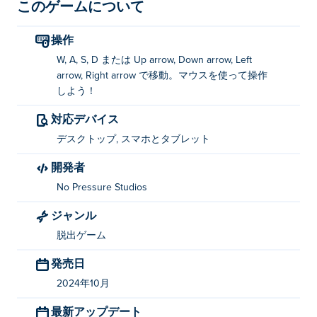
き、屋敷の廊下を忍び足で進み、出口まで進みながら、
このゲームについて
その答えを見つけてください。命からがら屋敷から脱出
できるでしょうか?
操作
W, A, S, D または Up arrow, Down arrow, Left
Fear Response の遊び方は？
arrow, Right arrow で移動。マウスを使って操作
しよう！
WASD ボタンまたは矢印キーを使用して移動し
ます。
対応デバイス
マウスを使って操作しましょう！
デスクトップ, スマホとタブレット
開発者
Fear Response を作成したのは何ですか?
No Pressure Studios
Fear ResponseはNo Pressure Studioによって作成されま
ジャンル
した。他のゲームもプレイできます。 Poki (ポキ):
Crazy
Cars
、
Stickman Climb!
そして
Stickman Climb 2
脱出ゲーム
発売日
Fear Responseを無料でプレイするにはどうす
ればいいですか?
2024年10月
最新アップデート
Poki では Fear Response を無料でプレイできます。