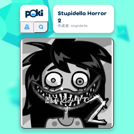
Stupidella Horror
2
作成者: stupidella
読み込み中で
す