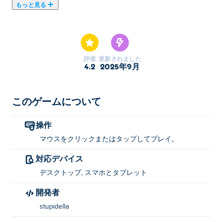
もっと見る
Stupidella Horror 2は、さらにクレイジーなパズルとミ
ーム満載の恐怖で悪夢が続く、奇想天外な続編です！呪
われた論理、不条理なサプライズ、そして頭を悩ませる
レベルを、クリックしながら進んでいきましょう。一歩
評価
更新されました
間違えれば、大混乱か、かつてないほど滑稽な破滅が待
4.2
2025年9月
っているかもしれません。笑い、叫び、そして謎を解き
明かして脱出する準備はできていますか？
このゲームについて
Stupidella Horror 2の遊び方
操作
クリックまたはタップして再生してください！
マウスをクリックまたはタップしてプレイ。
ストゥピデラ・ホラー2の作者は誰ですか？
対応デバイス
Stupidella Horror 2はStupidellaによって開発されまし
デスクトップ, スマホとタブレット
た。他のゲームもぜひプレイしてみてください。 Poki
開発者
(ポキ):
Stupidella 1
、
Stupidella 2
、
Stupidella 3
、
stupidella
Stupidella 4
、
Stupidella Click
、
Stupidella Horror
、
Troll
Toilet Quest 1
そして
Troll Toilet Quest 2
!