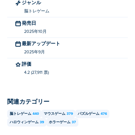
ジャンル
Stupidella Horror 2を無料でプレイするにはど
脳トレゲーム
うすればいいですか?
発売日
Poki では Stupidella Horror 2 を無料でプレイできます。
2025年10月
最新アップデート
Stupidella Horror 2 をモバイル デバイスとデ
スクトップでプレイできますか?
2025年9月
評価
Stupidella Horror 2 は、コンピューター、携帯電話、タ
ブレットなどのモバイル デバイスでプレイできます。
4.2 (27,911 票)
関連カテゴリー
脳トレゲーム
440
マウスゲーム
379
パズルゲーム
476
ハロウィンゲーム
39
ホラーゲーム
37