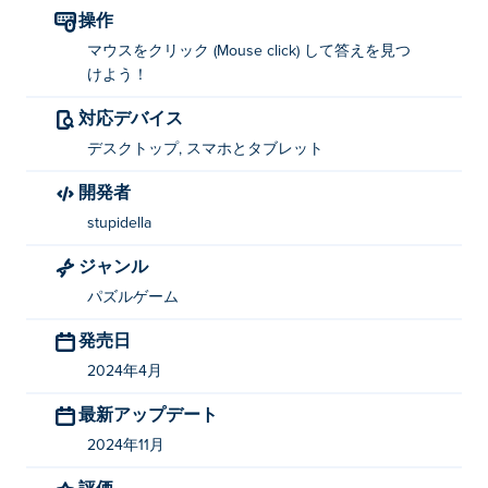
さい。
操作
マウスをクリック (Mouse click) して答えを見つ
トロールトイレクエスト1のプレイ方法は？
けよう！
クリックして解決策を見つけてください。
対応デバイス
デスクトップ, スマホとタブレット
トロールトイレクエスト 1 を作成したのは誰で
すか?
開発者
stupidella
トロールトイレクエスト1はStupidellaです。で他のゲー
ムをプレイする Poki (ポキ):
Stupidella 1
、 そして
ジャンル
Stupidella 2
！
パズルゲーム
トロール トイレ クエスト 1 を無料でプレイす
発売日
るにはどうすればよいですか?
2024年4月
トロール トイレ クエスト 1 は Poki で無料でプレイでき
最新アップデート
ます。
2024年11月
トロール トイレ クエスト 1 をモバイル デバイ
評価