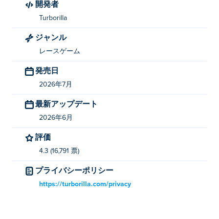
開発者
か?
Turborilla
Mad Skills RallycrossはTurborillaによって開発されまし
ジャンル
た。他のゲームもぜひプレイしてみてください。 Poki
(ポキ):
Mad Skills Motocross 2
!
レースゲーム
発売日
Mad Skills Rallycross を無料でプレイするには
どうすればいいですか?
2026年7月
最新アップデート
Poki では Mad Skills Rallycross を無料でプレイできま
す。
2026年6月
Mad Skills Rallycross はモバイル デバイスとデ
評価
スクトップでプレイできますか?
4.3 (16,791 票)
Mad Skills Rallycross は、コンピューター、携帯電話、
プライバシーポリシー
タブレットなどのモバイル デバイスでプレイできま
https://turborilla.com/privacy
す。