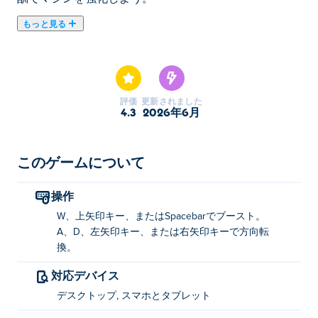
もっと見る
Mad Skills Rallycrossは、サーキットを駆け抜け、ライバ
ルと戦い、ドライビングスキルを限界まで試すハイスピ
ードレーシングゲームです。レースに勝利して報酬を獲
得し、ギアをアップグレードしてパフォーマンスを向上
評価
更新されました
させ、様々なマシンをアンロックしてカスタマイズやパ
4.3
2026年6月
ワーアップを実現しましょう。レースは毎回、より速
く、よりタフに、そしてよりエキサイティングに。タイ
ヤを焦がし、ラリークロスシーンを制覇する準備はでき
このゲームについて
ていますか？
操作
Mad Skills Rallycross の遊び方
W、上矢印キー、またはSpacebarでブースト。
A、D、左矢印キー、または右矢印キーで方向転
ブースト: Wまたは上矢印キーまたはスペースバ
換。
ー
対応デバイス
左または右に回転: A/D または左右の矢印キー
デスクトップ, スマホとタブレット
Mad Skills Rallycross を作成したのは何です