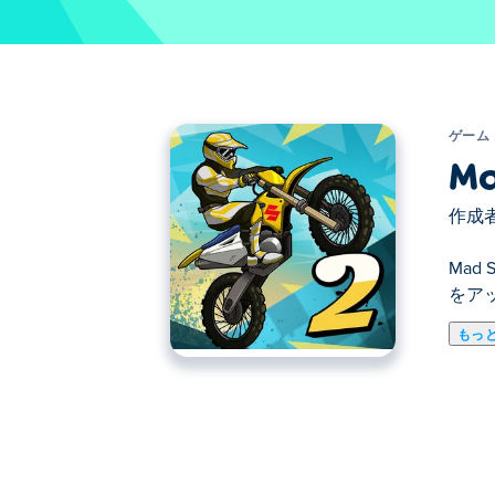
ゲーム
Ma
作成者
Mad
をア
もっ
Mad Skills Motocross 2
なジャンプを披露し、ライバルを追い抜
とライダーを自分のスタイルに合わせて
Mad Skills Motocross 2 の遊び