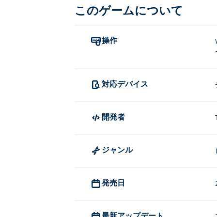
このゲームについて
スロットル: W、上矢印キー、
ブレーキ: Sまたは下矢印キー
操作
バイクの位置を決める: AとD
Mad Skills Motocross 2 を
対応デバイス
Mad Skills Motocross 2 は T
Mad Skills Motocross 
開発者
Mad Skills Motocross 2 は Poki 
Mad Skills Motocross 
ジャンル
Mad Skills Motocross 2 
発売日
最新アップデート