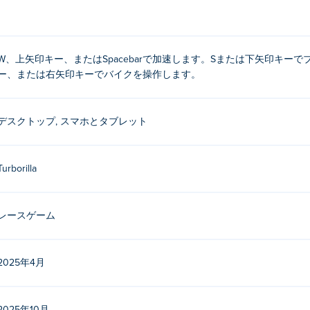
またはスペースバー
W、上矢印キー、またはSpacebarで加速します。Sまたは下矢印キー
または左右の矢印キーを使って前方宙返りと後方宙返りをします
ー、または右矢印キーでバイクを操作します。
制作したのは誰ですか?
デスクトップ, スマホとタブレット
urborilla によって作成されました。これは同社が Poki でリリースする
2を無料でプレイするにはどうすればいいですか?
Turborilla
で無料でプレイできます。
2 はモバイル デバイスとデスクトップでプレイできますか?
レースゲーム
は、コンピューターや携帯電話、タブレットなどのモバイル デバイスでプレ
2025年4月