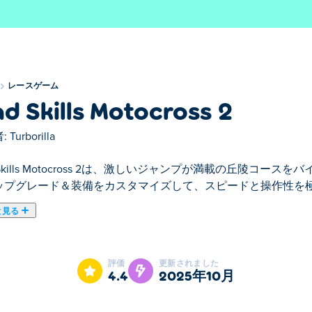
レースゲーム
d Skills Motocross 2
:
Turborilla
 Skills Motocross 2は、激しいジャンプが満載の丘陵コ
ップグレード＆装備をカスタマイズして、スピードと操作性を
と見る
 は、ハイスピードのスリルと激しい競争を楽しめる横スクロール レーシ
いて勝利をつかみましょう。バイクをアップグレードしてスピ
評価
更新されました
カスタマイズしましょう。史上最速のモトクロス レーサーにな
4.4
2025年10月
方は？